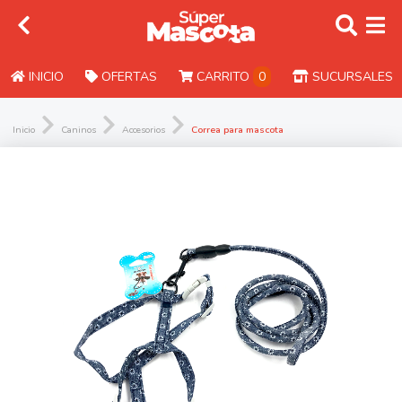
INICIO
OFERTAS
CARRITO
0
SUCURSALES
Inicio
Caninos
Accesorios
Correa para mascota