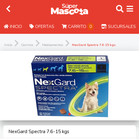
INICIO
OFERTAS
CARRITO
0
SUCURSALES
Inicio
Caninos
Medicamentos
NexGard Spectra 7.6-15 kgs
NexGard Spectra 7.6-15 kgs