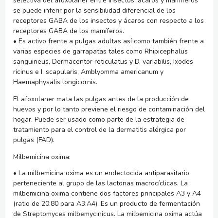
selectiva del afoxolaner entre insectos, ácaros y mamíferos
se puede inferir por la sensibilidad diferencial de los
receptores GABA de los insectos y ácaros con respecto a los
receptores GABA de los mamíferos.
• Es activo frente a pulgas adultas así como también frente a
varias especies de garrapatas tales como
Rhipicephalus
sanguineus, Dermacentor reticulatus
y
D. variabilis, Ixodes
ricinus
e
I. scapularis, Amblyomma americanum
y
Haemaphysalis longicornis.
El afoxolaner mata las pulgas antes de la producción de
huevos y por lo tanto previene el riesgo de contaminación del
hogar. Puede ser usado como parte de la estrategia de
tratamiento para el control de la dermatitis alérgica por
pulgas (FAD).
Milbemicina oxima:
• La milbemicina oxima es un endectocida antiparasitario
perteneciente al grupo de las lactonas macrocíclicas. La
milbemicina oxima contiene dos factores principales A3 y A4
(ratio de 20:80 para A3:A4). Es un producto de fermentación
de
Streptomyces milbemycinicus.
La milbemicina oxima actúa