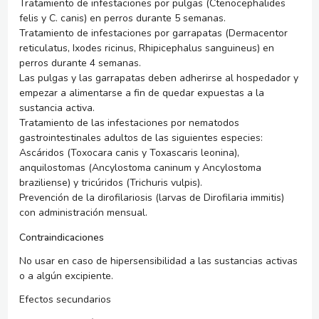
Tratamiento de infestaciones por pulgas (
Ctenocephalides
felis
y
C. canis
) en perros durante 5 semanas.
Tratamiento de infestaciones por garrapatas (
Dermacentor
reticulatus, Ixodes ricinus, Rhipicephalus sanguineus
) en
perros durante 4 semanas.
Las pulgas y las garrapatas deben adherirse al hospedador y
empezar a alimentarse a fin de quedar expuestas a la
sustancia activa.
Tratamiento de las infestaciones por nematodos
gastrointestinales adultos de las siguientes especies:
Ascáridos (
Toxocara canis
y
Toxascaris leonina),
anquilostomas (
Ancylostoma caninum
y
Ancylostoma
braziliense)
y tricúridos (
Trichuris vulpis
).
Prevención de la dirofilariosis (larvas de
Dirofilaria immitis
)
con administración mensual.
Contraindicaciones
No usar en caso de hipersensibilidad a las sustancias activas
o a algún excipiente.
Efectos secundarios