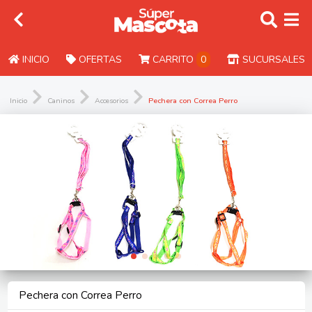
INICIO
OFERTAS
CARRITO
0
SUCURSALES
Inicio
Caninos
Accesorios
Pechera con Correa Perro
Pechera con Correa Perro